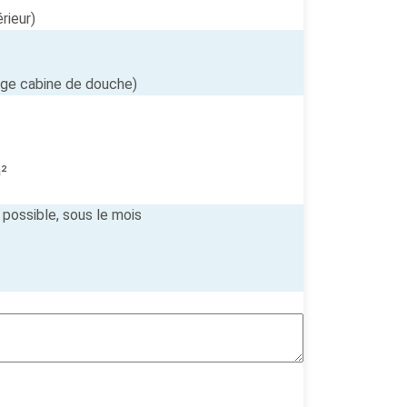
érieur)
lage cabine de douche)
m²
possible, sous le mois