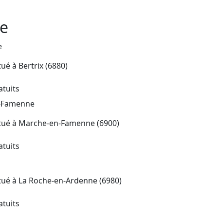
le
e
itué à
Bertrix (6880)
atuits
n-Famenne
itué à
Marche-en-Famenne (6900)
atuits
itué à
La Roche-en-Ardenne (6980)
atuits